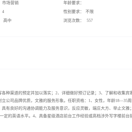
：
市场营销
年龄要求：
：
4
性别要求：
不限
：
高中
浏览次数：
557
客各种渠道的预定并加以落实；2、详细做好预订记录；3、了解和收集宾
立公司品牌优质，文雅的服务形象。任职资格：1、女性，年龄18—35
。2、具有良好的沟通协调能力及服务意识，反应灵敏，端庄大方、举止文雅
一定的英语水平。4、具备星级酒店前台工作经验或高档涉外写字楼前台