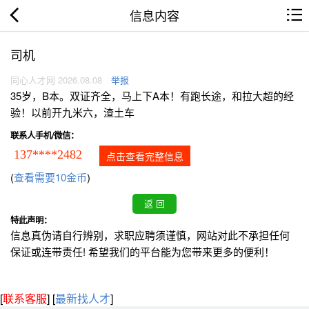
信息内容
司机
同心人才网 2026.08.08
举报
35岁，B本。双证齐全，马上下A本！有跑长途，和拉大超的经
验！以前开九米六，渣土车
联系人手机/微信：
137****2482
点击查看完整信息
(
查看需要10金币
)
特此声明：
信息真伪请自行辨别，求职应聘须谨慎，网站对此不承担任何
保证或连带责任! 希望我们的平台能为您带来更多的便利！
[
联系客服
]
[
最新找人才
]