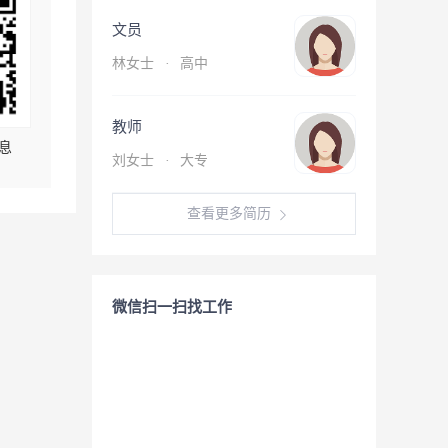
文员
林女士
·
高中
教师
息
刘女士
·
大专
查看更多简历
微信扫一扫找工作