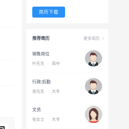
简历下载
推荐简历
更多简历
销售岗位
叶先生
·
高中
行政/后勤
吴先生
·
大专
文员
张女士
·
大专